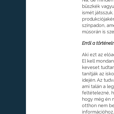
büszkék vagyu
ismét játsszuk.
produkciójakén
színpadon, ame
műsorán is sze
Erről a történe
Aki ezt az elő
El kell monda
keveset tudtam
tanítják az is
idején. Az tud
ami talán a l
feltételezné, 
hogy még én m
otthon nem be
információhoz