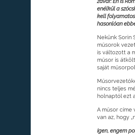
zavar: Én is R
enélkül a szóc
kell folyamato
hasonlóan ebbe
Nekünk Sorin 
műsorok vezeté
is változott a
műsor is átkölt
saját műsorpoli
Műsorvezetőké
nincs teljes 
holnaptól ezt 
A műsor címe 
van az, hogy „
Igen, engem pon