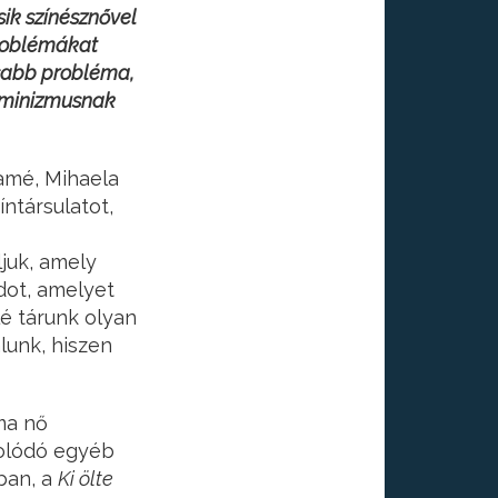
ik színésznővel
roblémákat
sabb probléma,
feminizmusnak
amé, Mihaela
íntársulatot,
juk, amely
dot, amelyet
é tárunk olyan
lunk, hiszen
ma nő
solódó egyéb
ban, a
Ki ölte