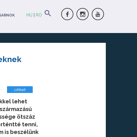
HU
|
RO
SARNOK
ieknek
cikkek
kkel lehet
a származású
össége ötszáz
rténtté tenni,
m is beszélünk