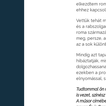
elkezdtem roma
ehhez kapcsol
Vettük tehát m
és a rabszolga
roma származás
meg, persze, a
az a sok külön
Mindig azt tap
hibáztatják, m
dolgozhassanak
ezekben a prob
elnyomással, s
Tudtommal ön 
is vezet, színé
A műsor címében