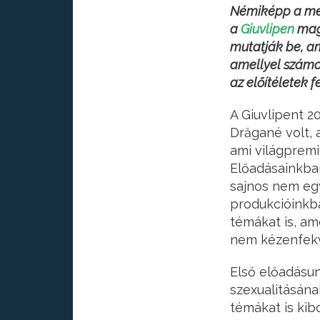
Némiképp a megb
a
Giuvlipen
magá
mutatják be, a
amellyel számo
az előítéletek
A Giuvlipent 2
Drăgané volt, 
ami világpremie
Előadásainkban
sajnos nem eg
produkcióinkba
témákat is, am
nem kézenfek
Első előadásu
szexualitásán
témákat is kib