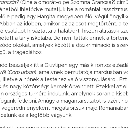
ancsát?
(Cine a omorât-o pe Szomna Grancsa?) cím
énetből ihletődve mutatjuk be a romániai rasszizmus
plője pedig egy Hargita megyében élő, végül öngyil
 Abban az időben, amikor ez az eset megtörtént, a tel
családot hibáztatta a haláláért, hiszen állításuk sze
tett a lány iskolába. De nem látták ennek a történ
ódó okokat, amelyek között a diszkrimináció is szere
gül a tragédiához.
d beszéljek itt a Giuvlipen egy másik fontos előadá
tről
(
Corp urban
), amelynek bemutatója márciusban vol
l, illetve a nőnek a testéhez való viszonyulásáról. Ez
k és nagy közönségsikernek örvendett. Ezekkel az e
 országos turnéra indulunk, amelynek során a kise
ogunk fellépni. Amúgy a magántársulatot is azért hoz
 végeredményeként megalapítsuk majd Romániában
a célunk és a legfőbb vágyunk.
llett van egy olyan színházi produkciónk is, amely