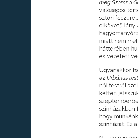
meg Szomna Gr
valóságos tört
sztori főszere
elkövető lány.
hagyományőrző 
miatt nem mehe
hátterében húz
és vezetett vé
Ugyanakkor had
az
Urbánus tes
női testről szó
ketten játsszu
szeptemberben
színházakban f
hogy munkánk
színházat. Ez 
Na, de mindeme