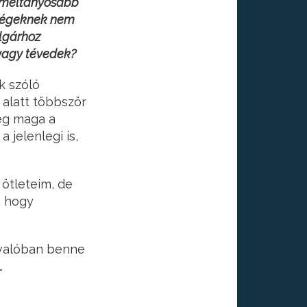
, méltányosabb
bségeknek nem
lgárhoz
 vagy tévedek?
k szóló
 alatt többször
eg maga a
 jelenlegi is,
ötleteim, de
, hogy
 valóban benne
…