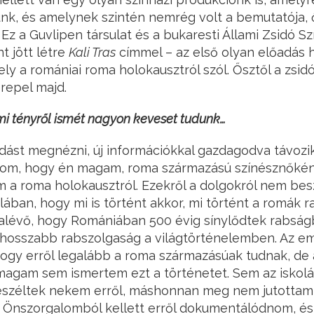
nk, és amelynek szintén nemrég volt a bemutatója, 
 Ez a Guvlipen társulat és a bukaresti Állami Zsidó S
t jött létre
Kali Tras
címmel – az első olyan előadás 
ly a romániai roma holokausztról szól. Ősztől a zsid
repel majd.
lmi tényről ismét nagyon keveset tudunk…
adást megnézni, új információkkal gazdagodva távozik
nom, hogy én magam, roma származású színésznőkén
 a roma holokausztról. Ezekről a dolgokról nem be
kolában, hogy mi is történt akkor, mi történt a romák
valévő, hogy Romániában 500 évig sínylődtek rabság
eghosszabb rabszolgaság a világtörténelemben. Az e
hogy erről legalább a roma származásúak tudnak, de 
agam sem ismertem ezt a történetet. Sem az iskol
széltek nekem erről, máshonnan meg nem jutottam 
. Önszorgalomból kellett erről dokumentálódnom, és