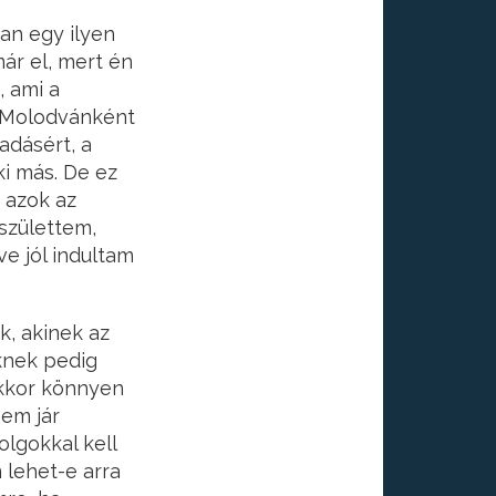
an egy ilyen
ár el, mert én
, ami a
 Molodvánként
adásért, a
ki más. De ez
 azok az
születtem,
e jól indultam
, akinek az
iknek pedig
kkor könnyen
nem jár
olgokkal kell
 lehet-e arra