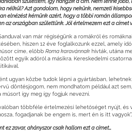
omániában születtem, így hangzik a cím. Nem lenne jobb
ska nélkül? Azt gondolom, hogy nekünk, nemzeti kiseb
san elnézést kérnünk azért, hogy a többi román állampo
n az országban születtünk. Jól értelmezem ezt a címet
Sanduval van már régiségünk a romákról és romákna
sében, hiszen 12 éve foglalkozunk ezzel, amely idő
 műsor címe, előbb
Roma karavánnak
hívták, utána m
özött egyik adóról a másikra. Kereskedelmi csatorna a
tikával.
nt ugyan közbe tudok lépni a gyártásban, lehetnek 
mérvű döntésjogom, nem mondhatom például azt sem
a műsort így meg így fogjuk nevezni.
valóban többféle értelmezési lehetőséget nyújt, és
nosza, fogadjanak be engem is, mert én is itt vagyok”
t ez zavar, ahányszor csak hallom ezt a címet…