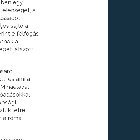
űben egy
 jelenségét, a
kosságot
jes sajtó a
rint e felfogás
etnek a
pet játszott,
sáról,
t, és ami a
t Mihaelával
lőadásokkal
bbségi
tuk létre,
 a roma
re nagyon