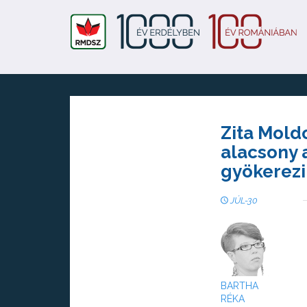
Zita Mold
alacsony 
gyökerezi
JÚL-30
BARTHA
RÉKA