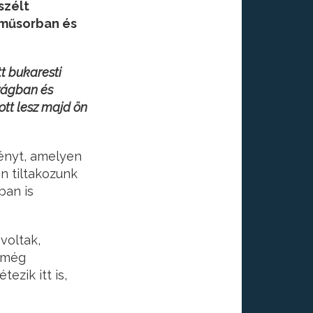
szélt
éműsorban és
tt bukaresti
szágban és
ott lesz majd ön
ényt, amelyen
n tiltakozunk
ban is
voltak,
k még
ezik itt is,