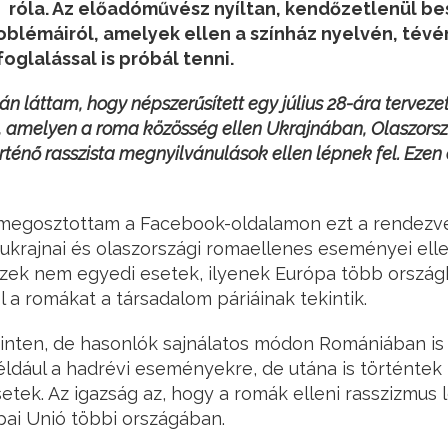
róla. Az előadóművész nyíltan, kendőzetlenül be
blémáiról, amelyek ellen a színház nyelvén, tév
foglalással is próbál tenni.
án láttam, hogy népszerűsített egy július 28-ára terveze
ót, amelyen a roma közösség ellen Ukrajnában, Olaszor
énő rasszista megnyilvánulások ellen lépnek fel. Ezen 
 megosztottam a Facebook-oldalamon ezt a rendezv
 ukrajnai és olaszországi romaellenes eseményei elle
ezek nem egyedi esetek, ilyenek Európa több ország
l a romákat a társadalom páriáinak tekintik.
inten, de hasonlók sajnálatos módon Romániában is 
éldául a hadrévi eseményekre, de utána is történte
tek. Az igazság az, hogy a romák elleni rasszizmus lét
ai Unió többi országában.