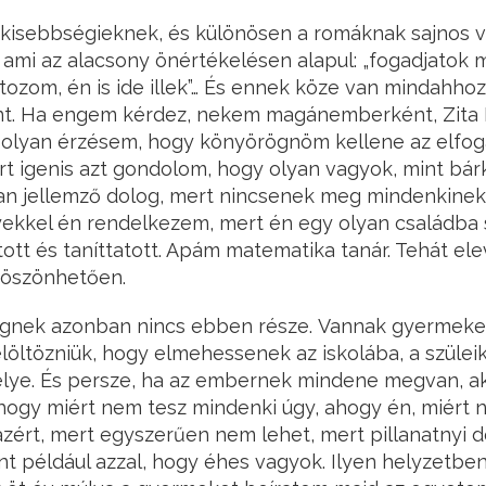
 kisebbségieknek, és különösen a romáknak sajnos v
 ami az alacsony önértékelésen alapul: „fogadjatok m
rtozom, én is ide illek”… És ennek köze van mindahhoz
nt. Ha engem kérdez, nekem magánemberként, Zita
 olyan érzésem, hogy könyörögnöm kellene az elfog
t igenis azt gondolom, hogy olyan vagyok, mint bár
an jellemző dolog, mert nincsenek meg mindenkinek
yekkel én rendelkezem, mert én egy olyan családba 
tt és taníttatott. Apám matematika tanár. Tehát elev
köszönhetően.
gnek azonban nincs ebben része. Vannak gyermekek
elöltözniük, hogy elmehessenek az iskolába, a szüle
lye. És persze, ha az embernek mindene megvan, a
 hogy miért nem tesz mindenki úgy, ahogy én, miért 
azért, mert egyszerűen nem lehet, mert pillanatnyi d
int például azzal, hogy éhes vagyok. Ilyen helyzetben