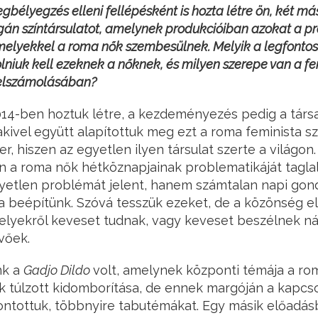
élyegzés elleni fellépésként is hozta létre ön, két más
n színtársulatot, amelynek produkcióiban azokat a p
melyekkel a roma nők szembesülnek. Melyik a legfonto
lniuk kell ezeknek a nőknek, és milyen szerepe van a 
 felszámolásában?
014-ben hoztuk létre, a kezdeményezés pedig a társ
akivel együtt alapítottuk meg ezt a roma feminista sz
r, hiszen az egyetlen ilyen társulat szerte a világon.
 a roma nők hétköznapjainak problematikáját taglal
yetlen problémát jelent, hanem számtalan napi gon
 beépítünk. Szóvá tesszük ezeket, de a közönség el
elyekről keveset tudnak, vagy keveset beszélnek ná
vőek.
nk a
Gadjo Dildo
volt, amelynek központi témája a ro
ak túlzott kidomborítása, de ennek margóján a kapc
ontottuk, többnyire tabutémákat. Egy másik előadás