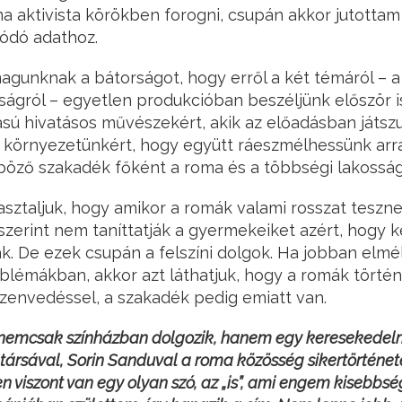
 aktivista körökben forogni, csupán akkor jutottam
ódó adathoz.
agunknak a bátorságot, hogy erről a két témáról – a
ságról – egyetlen produkcióban beszéljünk először 
ú hivatásos művészekért, akik az előadásban játszu
 környezetünkért, hogy együtt ráeszmélhessünk arra:
böző szakadék főként a roma és a többségi lakosság
asztaljuk, hogy amikor a romák valami rosszat teszne
iszerint nem taníttatják a gyermekeiket azért, hogy 
. De ezek csupán a felszíni dolgok. Ha jobban elmé
lémákban, akkor azt láthatjuk, hogy a romák törté
zenvedéssel, a szakadék pedig emiatt van.
nemcsak színházban dolgozik, hanem egy keresekedel
sz társával, Sorin Sanduval a roma közösség sikertörténet
 viszont van egy olyan szó, az „is”, ami engem kisebbs