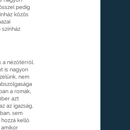
ősszel pedig
zínház közös
hazai
ó színház
 a nézőtérről.
t is nagyon
szélünk, nem
 rabszolgasága
ban a romák,
mber azt
az az igazság,
ában, sem
hozzá kellő
 amikor