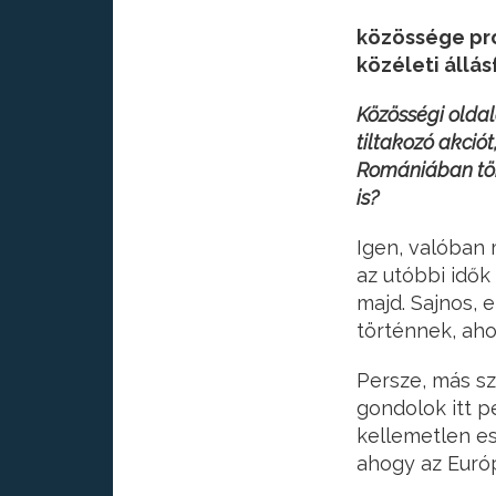
közössége pro
közéleti állás
Közösségi oldal
tiltakozó akci
Romániában tört
is?
Igen, valóban
az utóbbi idők
majd. Sajnos, 
történnek, aho
Persze, más sz
gondolok itt p
kellemetlen ese
ahogy az Európ