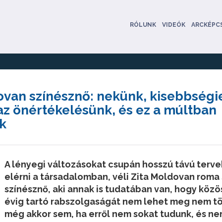
RÓLUNK
VIDEÓK
ARCKÉPC
ovan színésznő: nekünk, kisebbség
az önértékelésünk, és ez a múltban
k
A lényegi változásokat csupán hosszú távú terve
elérni a társadalomban, véli Zita Moldovan rom
színésznő, aki annak is tudatában van, hogy köz
évig tartó rabszolgaságát nem lehet meg nem tö
még akkor sem, ha erről nem sokat tudunk, és ne