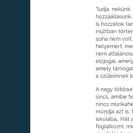
Tudja, nekünk,
hozzáállásunk,
is hozzátok ta
múltban törté
soha nem volt
helyemért, mer
nem általános
előjogai, amel
amely támogato
a szüleimnek 
A nagy többsé
sincs, amibe f
nincs munkahe
mondja azt is,
iskolába… Hát 
foglalkozni, m