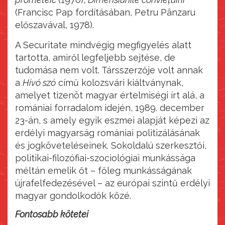
(Francisc Pap fordításában, Petru Pânzaru
előszavával, 1978).
A Securitate mindvégig megfigyelés alatt
tartotta, amiről legfeljebb sejtése, de
tudomása nem volt. Társszerzője volt annak
a
Hívó szó
című kolozsvári kiáltványnak,
amelyet tizenöt magyar értelmiségi írt alá, a
romániai forradalom idején, 1989. december
23-án, s amely egyik eszmei alapját képezi az
erdélyi magyarság romániai politizálásának
és jogköveteléseinek. Sokoldalú szerkesztői,
politikai-filozófiai-szociológiai munkássága
méltán emelik őt – főleg munkásságának
újrafelfedezésével – az európai szintű erdélyi
magyar gondolkodók közé.
Fontosabb kötetei