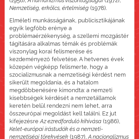
(1958),
A humanizmus viszontagságai
(1972),
Nemzetiség, erkölcs, értelmiség
(1978).
Elméleti munkásságának, publicisztikájának
egyik legfőbb erénye a
problémaérzékenység, a szellemi mozgástér
tágítására alkalmas témák és problémák
viszonylag korai felismerése és
kezdeményező felvetése. A hetvenes évek
közepén végképp felismerte, hogy a
szocializmusnak a nemzetiségi kérdést nem
sikerült megoldania, és a hatalom
megdöbbenésére kimondta: a nemzeti
kisebbségek kérdését a nemzetállamok
keretén belül rendezni nem lehet, arra
összeurópai megoldást kell találni. Ez jut
kifejezésre
Az ezredforduló kihívása
(1986),
Kelet-európai írástudók és a nemzeti-
nemzetiségi törekvések
(1987),
A nacionalizmus