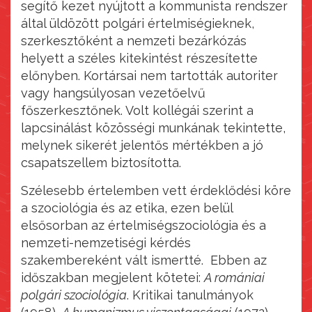
segítő kezet nyújtott a kommunista rendszer
által üldözött polgári értelmiségieknek,
szerkesztőként a nemzeti bezárkózás
helyett a széles kitekintést részesítette
előnyben. Kortársai nem tartották autoriter
vagy hangsúlyosan vezetőelvű
főszerkesztőnek. Volt kollégái szerint a
lapcsinálást közösségi munkának tekintette,
melynek sikerét jelentős mértékben a jó
csapatszellem biztosította.
Szélesebb értelemben vett érdeklődési köre
a szociológia és az etika, ezen belül
elsősorban az értelmiségszociológia és a
nemzeti-nemzetiségi kérdés
szakembereként vált ismertté. Ebben az
időszakban megjelent kötetei:
A romániai
polgári szociológia
. Kritikai tanulmányok