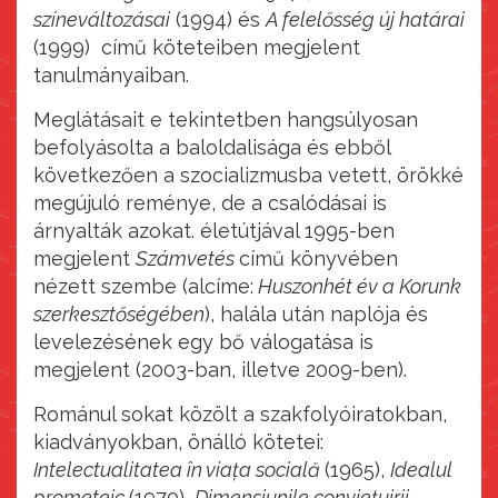
színeváltozásai
(1994) és
A felelősség új határai
(1999) című köteteiben megjelent
tanulmányaiban.
Meglátásait e tekintetben hangsúlyosan
befolyásolta a baloldalisága és ebből
következően a szocializmusba vetett, örökké
megújuló reménye, de a csalódásai is
árnyalták azokat. életútjával 1995-ben
megjelent
Számvetés
című könyvében
nézett szembe (alcíme:
Huszonhét év a Korunk
szerkesztőségében
), halála után naplója és
levelezésének egy bő válogatása is
megjelent (2003-ban, illetve 2009-ben).
Románul sokat közölt a szakfolyóiratokban,
kiadványokban, önálló kötetei:
Intelectualitatea în viața socială
(1965),
Idealul
prometeic
(1970),
Dimensiunile conviețuirii