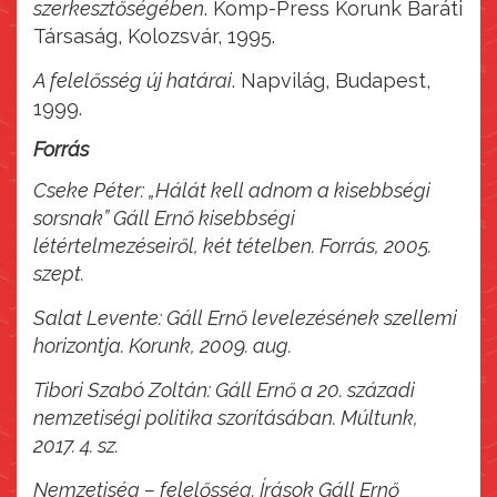
szerkesztőségében
. Komp-Press Korunk Baráti
Társaság, Kolozsvár, 1995.
A felelősség új határai
. Napvilág, Budapest,
1999.
Forrás
Cseke Péter: „Hálát kell adnom a kisebbségi
sorsnak” Gáll Ernő kisebbségi
létértelmezéseiről, két tételben. Forrás, 2005.
szept.
Salat Levente: Gáll Ernő levelezésének szellemi
horizontja. Korunk, 2009. aug.
Tibori Szabó Zoltán: Gáll Ernő a 20. századi
nemzetiségi politika szorításában. Múltunk,
2017. 4. sz.
Nemzetiség – felelősség. Írások Gáll Ernő