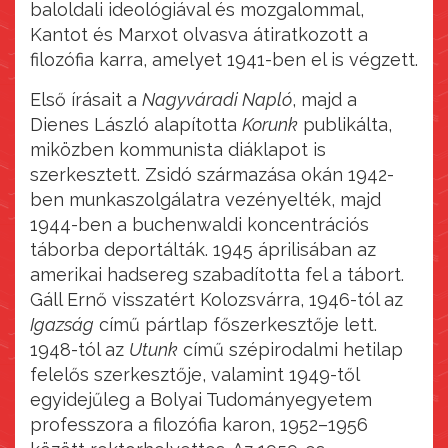
baloldali ideológiával és mozgalommal,
Kantot és Marxot olvasva átiratkozott a
filozófia karra, amelyet 1941-ben el is végzett.
Első írásait a
Nagyváradi Napló
, majd a
Dienes László alapította
Korunk
publikálta,
miközben kommunista diáklapot is
szerkesztett. Zsidó származása okán 1942-
ben munkaszolgálatra vezényelték, majd
1944-ben a buchenwaldi koncentrációs
táborba deportálták. 1945 áprilisában az
amerikai hadsereg szabadította fel a tábort.
Gáll Ernő visszatért Kolozsvárra, 1946-tól az
Igazság
című pártlap főszerkesztője lett.
1948-tól az
Utunk
című szépirodalmi hetilap
felelős szerkesztője, valamint 1949-től
egyidejűleg a Bolyai Tudományegyetem
professzora a filozófia karon, 1952–1956