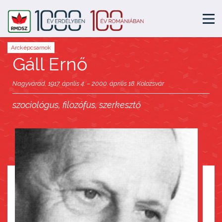
Arcképcsarnok
Gáll Ernő
Nagyvárad, 1917. április 4. – 2000. április 18. Kolozsvár
szociológus, filozófus, szerkesztő