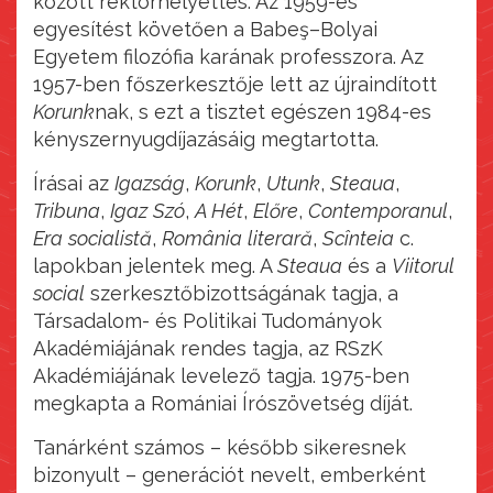
között rektorhelyettes. Az 1959-es
egyesítést követően a Babeş–Bolyai
Egyetem filozófia karának professzora. Az
1957-ben főszerkesztője lett az újraindított
Korunk
nak, s ezt a tisztet egészen 1984-es
kényszernyugdíjazásáig megtartotta.
Írásai az
Igazság
,
Korunk
,
Utunk
,
Steaua
,
Tribuna
,
Igaz
Szó
,
A Hét
,
Előre
,
Contemporanul
,
Era
socialistă
,
România
literară
,
Scînteia
c.
lapokban jelentek meg. A
Steaua
és a
Viitorul
social
szerkesztőbizottságának tagja, a
Társadalom- és Politikai Tudományok
Akadémiájának rendes tagja, az RSzK
Akadémiájának levelező tagja. 1975-ben
megkapta a Romániai Írószövetség díját.
Tanárként számos – később sikeresnek
bizonyult – generációt nevelt, emberként