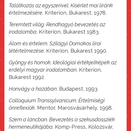
Találkozás az egyszerivel. Kísérlet mai líránk
értelmezésére
. Kriterion, Bukarest, 1978.
Teremtett világ. Rendhagyó bevezetés az
irodalomba
. Kriterion, Bukarest 1983.
Álom és értelem. Szilágyi Domokos lírai
létértelmezése
. Kriterion, Bukarest 1990.
Gyöngy és homok. Ideológiai értékjelképek az
erdélyi magyar irodalomban
. Kriterion,
Bukarest 1992.
Honvágy a hazában
. Budapest, 1993.
Colloquium Transsylvanicum. Értelmiségi
önreflexiók
. Mentor, Marosvásárhely, 1998.
Szem a láncban. Bevezetés a szekusdossziék
hermeneutikájába
. Komp-Press, Kolozsvár,