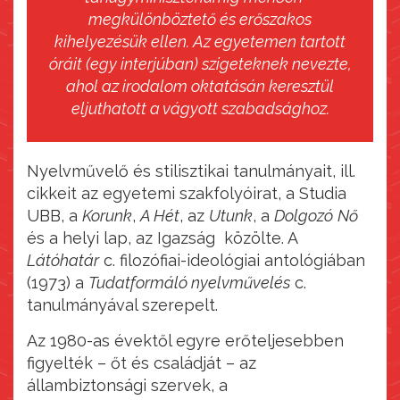
megkülönböztető és erőszakos
kihelyezésük ellen. Az egyetemen tartott
óráit (egy interjúban) szigeteknek nevezte,
ahol az irodalom oktatásán keresztül
eljuthatott a vágyott szabadsághoz.
Nyelvművelő és stilisztikai tanulmányait, ill.
cikkeit az egyetemi szakfolyóirat, a Studia
UBB, a
Korunk
,
A Hét
, az
Utunk
, a
Dolgozó
Nő
és a helyi lap, az Igazság közölte. A
Látóhatár
c. filozófiai-ideológiai antológiában
(1973) a
Tudatformáló nyelvművelés
c.
tanulmányával szerepelt.
Az 1980-as évektől egyre erőteljesebben
figyelték – őt és családját – az
állambiztonsági szervek, a