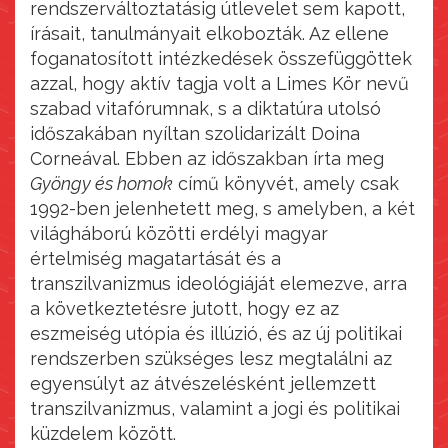
rendszerváltoztatásig útlevelet sem kapott,
írásait, tanulmányait elkobozták. Az ellene
foganatosított intézkedések összefüggöttek
azzal, hogy aktív tagja volt a Limes Kör nevű
szabad vitafórumnak, s a diktatúra utolsó
időszakában nyíltan szolidarizált Doina
Corneával. Ebben az időszakban írta meg
Gyöngy és homok
című könyvét, amely csak
1992-ben jelenhetett meg, s amelyben, a két
világháború közötti erdélyi magyar
értelmiség magatartását és a
transzilvanizmus ideológiáját elemezve, arra
a következtetésre jutott, hogy ez az
eszmeiség utópia és illúzió, és az új politikai
rendszerben szükséges lesz megtalálni az
egyensúlyt az átvészelésként jellemzett
transzilvanizmus, valamint a jogi és politikai
küzdelem között.