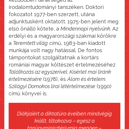
irodalomtudományi tanszéken. Doktori
fokozatot 1977-ben szerzett, utána
adjunktusként oktatott. 1975-ben jelent meg
első önálló kötete, a
Mindennapi nyelvünk
. Az
erdélyi és a magyarországi szakmai körökre
a
Teremtett világ
című, 1983-ban kiadott
munkája volt nagy hatással. De fontos
támpontokat szolgáltatnak a kortárs
romániai magyar költészet értelmezéséhez
Találkozás az egyszerivel. Kísérlet mai líránk
értelmezésére
(1978), és
Álom és értelem.
Szilágyi Domokos lírai létértelmezése
(1990)
című könyvei is.
Diákjaiért a diktatúra éveiben mindvégig
kiállt, tiltakozva – egész a
tanügyminisztériumig menően –