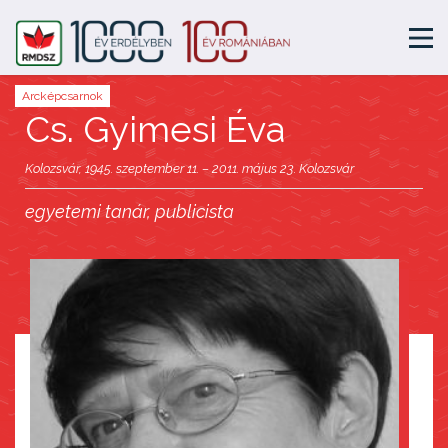
Arcképcsarnok
Cs. Gyimesi Éva
Kolozsvár, 1945. szeptember 11. – 2011. május 23. Kolozsvár
egyetemi tanár, publicista