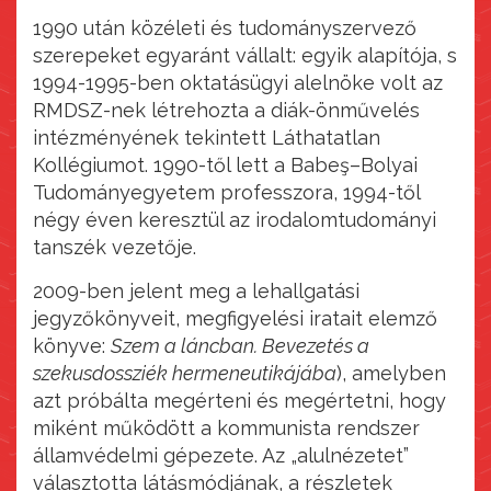
1990 után közéleti és tudományszervező
szerepeket egyaránt vállalt: egyik alapítója, s
1994-1995-ben oktatásügyi alelnöke volt az
RMDSZ-nek létrehozta a diák-önművelés
intézményének tekintett Láthatatlan
Kollégiumot. 1990-től lett a Babeş–Bolyai
Tudományegyetem professzora, 1994-től
négy éven keresztül az irodalomtudományi
tanszék vezetője.
2009-ben jelent meg a lehallgatási
jegyzőkönyveit, megfigyelési iratait elemző
könyve:
Szem a láncban. Bevezetés a
szekusdossziék hermeneutikájába
), amelyben
azt próbálta megérteni és megértetni, hogy
miként működött a kommunista rendszer
államvédelmi gépezete. Az „alulnézetet”
választotta látásmódjának, a részletek