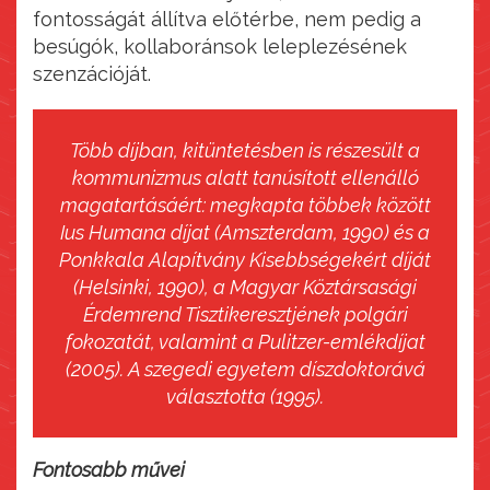
fontosságát állítva előtérbe, nem pedig a
besúgók, kollaboránsok leleplezésének
szenzációját.
Több díjban, kitüntetésben is részesült a
kommunizmus alatt tanúsított ellenálló
magatartásáért: megkapta többek között
Ius Humana díjat (Amszterdam, 1990) és a
Ponkkala Alapítvány Kisebbségekért díját
(Helsinki, 1990), a Magyar Köztársasági
Érdemrend Tisztikeresztjének polgári
fokozatát, valamint a Pulitzer-emlékdíjat
(2005). A szegedi egyetem díszdoktorává
választotta (1995).
Fontosabb művei